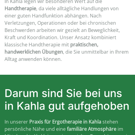
In Kahla legen wir besonderen Wert auf die
Handtherapie
, da viele alltägliche Handlungen von
einer guten Handfunktion abhängen. Nach
Verletzungen, Operationen oder bei chronischen
Beschwerden arbeiten wir gezielt an Beweglichkeit,
Kraft und Koordination. Unser Ansatz kombiniert
klassische Handtherapie mit
praktischen,
handwerklichen Übungen
, die Sie unmittelbar in Ihrem
Alltag anwenden können.
Darum sind Sie bei uns
in Kahla gut aufgehoben
In unserer
Praxis für Ergotherapie in Kahla
stehen
persönliche Nähe und eine
familiäre Atmosphäre
im